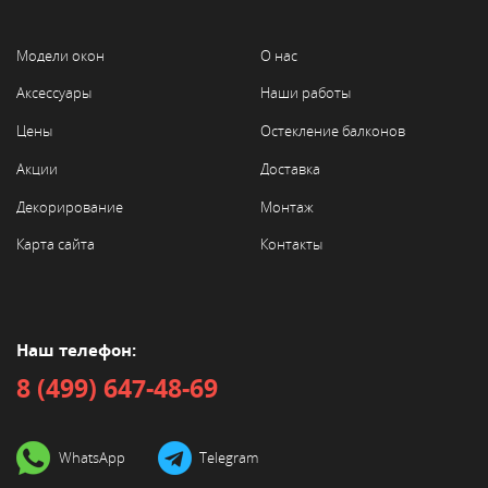
т
ь
Модели окон
О нас
д
л
Аксессуары
Наши работы
я
з
Цены
Остекление балконов
а
Акции
Доставка
к
л
Декорирование
Монтаж
ю
ч
Карта сайта
Контакты
е
н
и
я
д
Наш телефон:
о
8 (499) 647-48-69
г
о
в
о
WhatsApp
Telegram
р