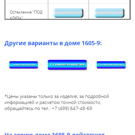
1
о
-
з
5
Остекление "ПОД
в
1
КЛЮЧ"
о
5
н
и
в
Другие варианты в доме 1605-9:
в
к
о
м
п
а
н
и
ю
*Цены указаны только за изделия, за подробной
с
информацией и расчетом точной стоимости,
9
обращайтесь по тел.:
+7 (499) 647-48-69
-
0
0
д
На серию дома 1605-9 действуют