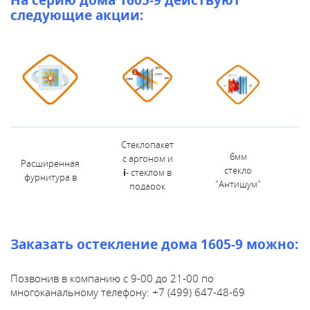
о
следующие акции:
2
1
-
0
0
п
о
м
н
Стеклопакет
о
6мм
с аргоном и
г
Расширенная
стекло
i
- стеклом в
о
фурнитура в
"Антишум"
подарок
к
подарок
в подарок
а
н
а
Заказать остекление дома 1605-9 можно:
л
ь
н
Позвонив в компанию с 9-00 до 21-00 по
о
многоканальному телефону:
+7 (499) 647-48-69
м