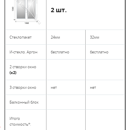
2 шт.
Стеклопакет
24мм
32мм
И-стекло. Аргон
бесплатно
бесплатно
2 створки окно
(х2)
3 створки окно
нет
нет
Балконный блок
Итого
стоимость*:
X
X
П