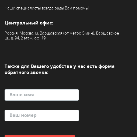
а
Наши специалисты всегда
рады Вам помочь!
к
н
а
Центральный офис:
м
Россия, Москва, м. Варшавская (от метро 5 мин), Варшавское
в
ш., д. 94, 2 этаж, оф. 19
ц
е
н
т
р
Также для Вашего удобства
у нас есть форма
а
обратного звонка:
л
ь
н
ы
й
о
ф
и
с
(