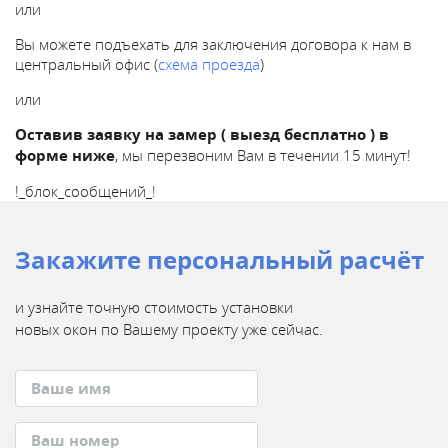
у
или
т
е
Вы можете подъехать для заключения договора к нам в
л
центральный офис (
схема проезда
)
е
или
ф
о
Оставив заявку на замер ( выезд бесплатно ) в
н
форме ниже
, мы перезвоним Вам в течении 15 минут!
у
:
!_блок_сообщений_!
+
7
(
Закажите персональный расчёт
4
9
9
и узнайте точную стоимость установки
)
новых окон
по Вашему проекту уже сейчас.
6
4
7
-
4
8