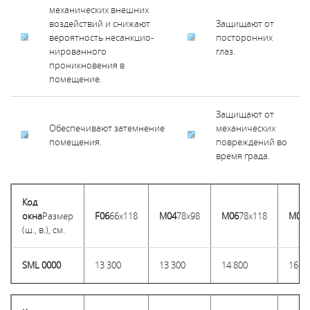
механических внешних
воздействий и снижают
Защищают от
вероятность несанкцио-
посторонних
нированного
глаз.
проникновения в
помещение.
Защищают от
Обеспечивают затемнение
механических
помещения.
повреждений во
время града.
Код
окна
Размер
F06
66x118
M04
78x98
M06
78x118
M08
(ш., в.), см.
SML 0000
13 300
13 300
14 800
16 3