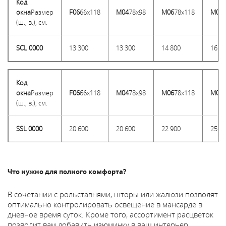
Код
окна
Размер
F06
66x118
M04
78x98
M06
78x118
M08
(ш., в.), см.
SCL 0000
13 300
13 300
14 800
16 3
Код
окна
Размер
F06
66x118
M04
78x98
M06
78x118
M08
(ш., в.), см.
SSL 0000
20 600
20 600
22 900
25 2
Что нужно для полного комфорта?
В сочетании с рольставнями, шторы или жалюзи позволят
оптимально контролировать освещение в мансарде в
дневное время суток. Кроме того, ассортимент расцветок
позволит вам добавить изюминку в ваш интерьер.