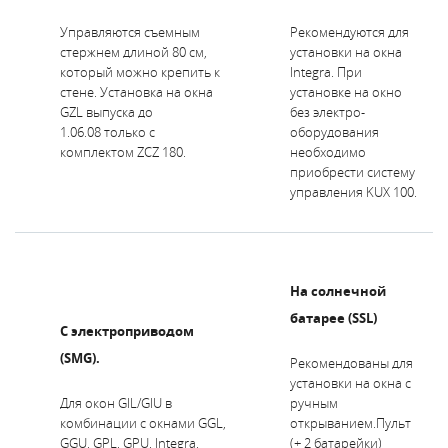
Управляются съемным
Рекомендуются для
стержнем длиной 80 см,
установки на окна
который можно крепить к
Integra. При
стене. Установка на окна
установке на окно
GZL выпуска до
без электро-
1.06.08 только с
оборудования
комплектом ZCZ 180.
необходимо
приобрести систему
управления KUX 100.
На солнечной
батарее (SSL)
С электроприводом
(SMG).
Рекомендованы для
установки на окна с
Для окон GIL/GIU в
ручным
комбинации с окнами GGL,
открыванием.
Пульт
GGU, GPL, GPU, Integra.
(+ 2 батарейки)